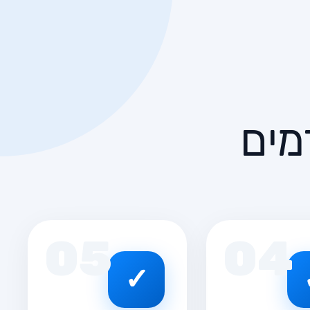
מים
05
04
✓