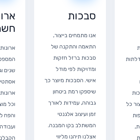
סבכות
ארונ
חשמ
אנו מתמחים בייצור,
התאמה והתקנה של
ת
ארונות
סבכות ברזל חזקות
 דלתות
המספקי
ומדויקות לפי מודל
שנים וג
אישי. הסבכות מיוצר כך
אסתטית
שיספקו רמת ביטחון
כות
ארונות 
גבוהה, עמידות לאורך
צור כל
וכל מו
זמן ועיצוב אלגנטי
פות
והפח למ
המשתלב בקו המבנה.
ת,
ועבודה
אצלנו תיהנו מליווי
ת
הקבלני