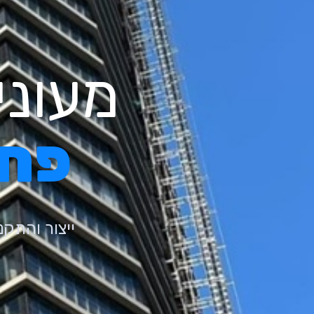
מעוני
פח
ייצור והתקנ