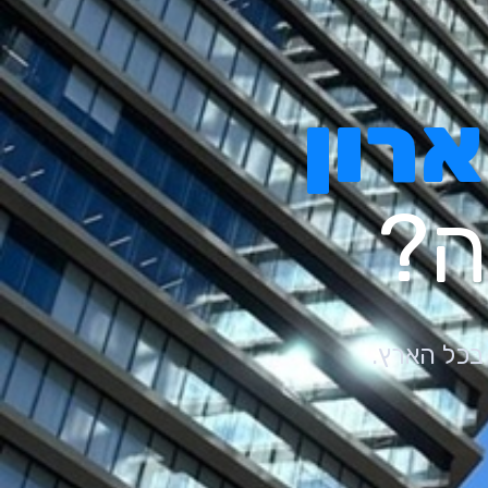
ארון
ה?
 בכל הארץ.