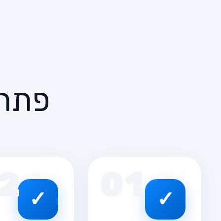
פתרו
2
01
✓
✓